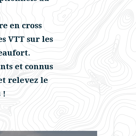
re en cross
es VTT sur les
aufort.
ants et connus
t relevez le
 !