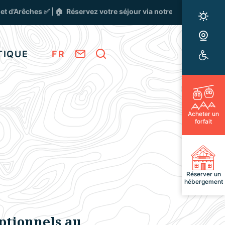
 ✅ | 🏠 Réservez votre séjour via notre
Centrale de réservation
Mét
We
Nous contacter
Je recherche
TIQUE
FR
Tou
Acheter un
o
forfait
Réserver un
hébergement
ptionnels au