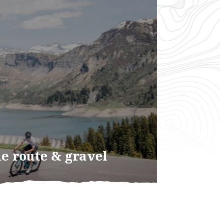
de route & gravel
ires cyclo d’Arêches-Beaufort, les
 boucles adaptées à tous les niveaux
e. [...]