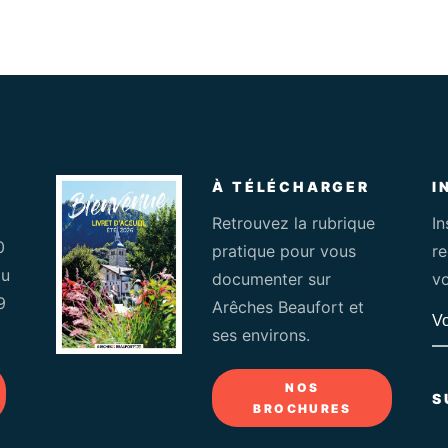
À TÉLÉCHARGER
I
Retrouvez la rubrique
In
0
pratique pour vous
r
du
documenter sur
vo
9
Arêches Beaufort et
ses environs.
NOS
S
BROCHURES