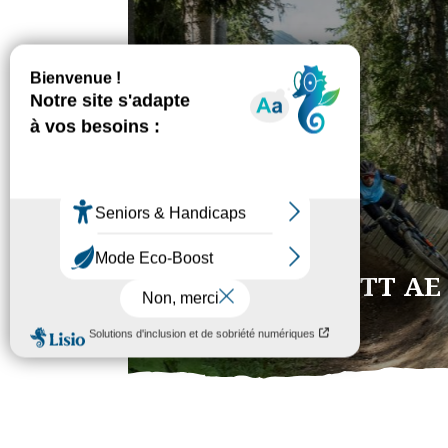
VTT Enduro, VTT AE e
country
Découvrez le domaine VTT Enduro, 
country d’Arêches-Beaufort, des sing
exigeantes aux chemins plus larges da