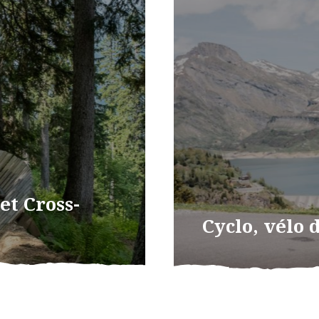
t Cross-
Cyclo, vélo 
VTTAE et Cross-
Découvrez les itinéra
les aux épingles
cols mythiques et les
ns [...]
dans un décor grandios