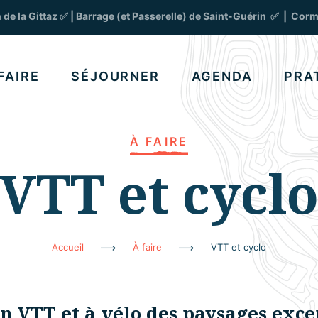
az ✅ | Barrage (et Passerelle) de Saint-Guérin ✅
| Cormet d’Arêches
FAIRE
SÉJOURNER
AGENDA
PRA
À FAIRE
VTT et cycl
Accueil
À faire
VTT et cyclo
n VTT et à vélo des paysages exce