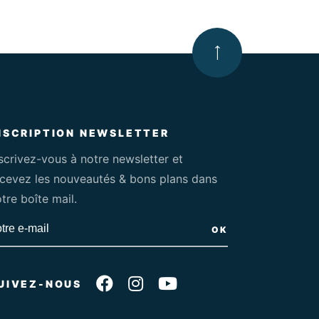
Haut de la page
NSCRIPTION NEWSLETTER
scrivez-vous à notre newsletter et
ecevez les nouveautés & bons plans dans
tre boîte mail.
OK
Suivez-nous sur Faceboo
Suivez-nous sur Inst
Suivez-nous sur 
UIVEZ-NOUS