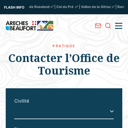
: Cormet de Roselend ✅ | Col du Pré ✅ | Vallon de la Gittaz ✅ | Barrage (et 
FLASH INFO
Nous contac
Je rech
Arêches-Beaufort
PRATIQUE
Contacter l’Office de
Tourisme
Civilité